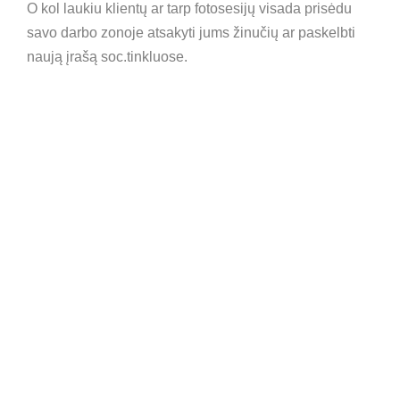
O kol laukiu klientų ar tarp fotosesijų visada prisėdu
savo darbo zonoje atsakyti jums žinučių ar paskelbti
naują įrašą soc.tinkluose.