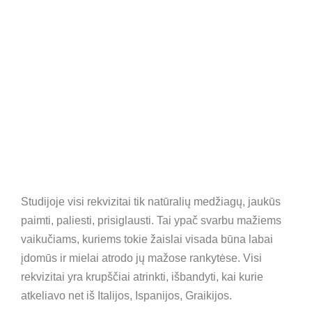
Studijoje visi rekvizitai tik natūralių medžiagų, jaukūs
paimti, paliesti, prisiglausti. Tai ypač svarbu mažiems
vaikučiams, kuriems tokie žaislai visada būna labai
įdomūs ir mielai atrodo jų mažose rankytėse. Visi
rekvizitai yra krupščiai atrinkti, išbandyti, kai kurie
atkeliavo net iš Italijos, Ispanijos, Graikijos.