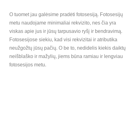
O tuomet jau galėsime pradėti fotosesiją. Fotosesijų
metu naudojame minimaliai rekvizito, nes čia yra
viskas apie jus ir jūsų tarpusavio ryšį ir bendravimą.
Fotosesijose siekiu, kad visi rekvizitai ir atributika
neužgožtų jūsų pačių. O be to, nedidelis kiekis daiktų
neišblaško ir mažylių, jiems būna ramiau ir lengviau
fotosesijos metu.