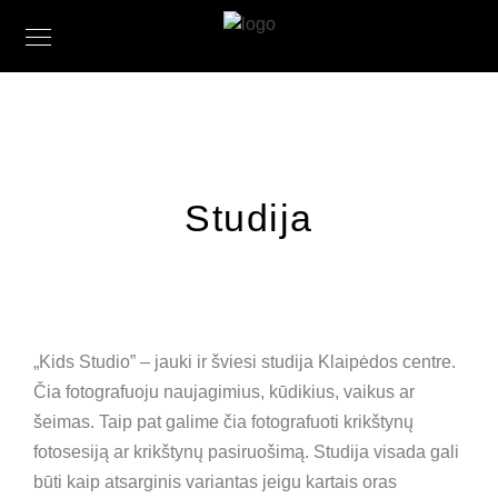
Studija
„Kids Studio” – jauki ir šviesi studija Klaipėdos centre.
Čia fotografuoju naujagimius, kūdikius, vaikus ar
šeimas. Taip pat galime čia fotografuoti krikštynų
fotosesiją ar krikštynų pasiruošimą. Studija visada gali
būti kaip atsarginis variantas jeigu kartais oras