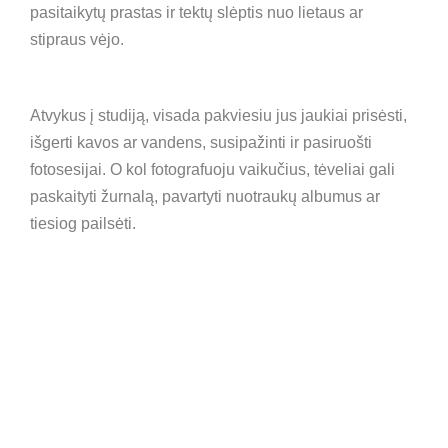
pasitaikytų prastas ir tektų slėptis nuo lietaus ar
stipraus vėjo.
Atvykus į studiją, visada pakviesiu jus jaukiai prisėsti,
išgerti kavos ar vandens, susipažinti ir pasiruošti
fotosesijai. O kol fotografuoju vaikučius, tėveliai gali
paskaityti žurnalą, pavartyti nuotraukų albumus ar
tiesiog pailsėti.